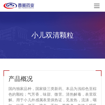
小儿双清颗粒
产品概况
国内独家品种，国家级三类新药。本品为浅棕色至棕
色的颗粒；气芳香，味甜、微苦。清热解毒，表里双
解。用于小儿外感属表里俱热证，见发热，流涕，咽