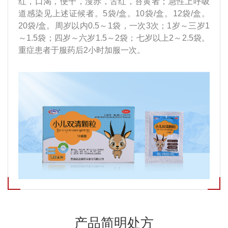
红，口渴，便干，溲赤，舌红，苔黄者；急性上呼吸
道感染见上述证候者。5袋/盒。10袋/盒。12袋/盒。
20袋/盒。周岁以内0.5～1袋，一次3次；1岁～三岁1
～1.5袋；四岁～六岁1.5～2袋；七岁以上2～2.5袋。
重症患者于服药后2小时加服一次。
产品简明处方